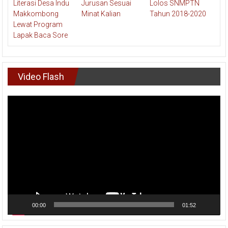
Video Flash
Pemutar
Video
00:00
01:52