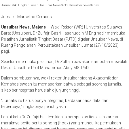
Jurnalistik Tingkat Dasar Unsulbar News/Foto: Unsulbarnews/Ishak
Jurnalis: Marselino Geradus
Unsulbar News, Majene —
Wakil Rektor (WR) I Universitas Sulawesi
Barat (Unsulbar), Dr Zulfajri Basri Hasanuddin M Eng hadir membuka
Pelatihan Jurnalistik Tingkat Dasar (PJTD) digelar Unsulbar News, di
Ruang Pengolahan, Perpustakaan Unsulbar, Jumat (27/10/2023)
pagi.
Sebelum membuka pelatihan, Dr Zulfajri bawakan sambutan mewakili
Rektor Unsulbar Prof Muhammad Abdy MSi PhD.
Dalam sambutannya, wakil rektor Unsulbar bidang Akademik dan
Kemahasiswaan itu memaparkan bahwa sebagai seorang jurnalis,
sikap berintegritas haruslah dijunjung tinggi.
“Jurnalis itu harus punya integritas, berdasar pada data dan
terpercaya,” ungkapnya penuh yakin.
Lanjut kata Dr Zulfajri hal demikian ia sampaikan tidak lain karena
maraknya berita-berita bohong (hoax) yang muncul ke permukaan
belakangan ini, dimana sangat berpotensi mengacaukan opini publik.