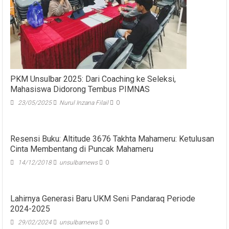
PKM Unsulbar 2025: Dari Coaching ke Seleksi,
Mahasiswa Didorong Tembus PIMNAS
23/05/2025
Nurul Inzana Filail
0
Resensi Buku: Altitude 3676 Takhta Mahameru: Ketulusan
Cinta Membentang di Puncak Mahameru
14/12/2018
unsulbarnews
0
Lahirnya Generasi Baru UKM Seni Pandaraq Periode
2024-2025
29/02/2024
unsulbarnews
0