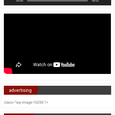
00:00
06:02
advertising
class="wp-image-16036"/>