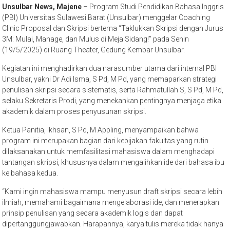
Unsulbar News, Majene
– Program Studi Pendidikan Bahasa Inggris
(PBI) Universitas Sulawesi Barat (Unsulbar) menggelar Coaching
Clinic Proposal dan Skripsi bertema “Taklukkan Skripsi dengan Jurus
3M: Mulai, Manage, dan Mulus di Meja Sidang!” pada Senin
(19/5/2025) di Ruang Theater, Gedung Kembar Unsulbar.
Kegiatan ini menghadirkan dua narasumber utama dari internal PBI
Unsulbar, yakni Dr Adi Isma, S Pd, M Pd, yang memaparkan strategi
penulisan skripsi secara sistematis, serta Rahmatullah S, S Pd, M Pd,
selaku Sekretaris Prodi, yang menekankan pentingnya menjaga etika
akademik dalam proses penyusunan skripsi.
Ketua Panitia, Ikhsan, S Pd, M Appling, menyampaikan bahwa
program ini merupakan bagian dari kebijakan fakultas yang rutin
dilaksanakan untuk memfasilitasi mahasiswa dalam menghadapi
tantangan skripsi, khususnya dalam mengalihkan ide dari bahasa ibu
ke bahasa kedua.
“Kami ingin mahasiswa mampu menyusun draft skripsi secara lebih
ilmiah, memahami bagaimana mengelaborasi ide, dan menerapkan
prinsip penulisan yang secara akademik logis dan dapat
dipertanggungjawabkan. Harapannya, karya tulis mereka tidak hanya