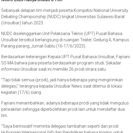
Sebanyak delapan tim menjadi peserta Kompetisi National University
Debating Championship (NUDC) tingkat Universitas Sulawesi Barat
(Unsulbar) tahun 2023.
NUDC diselenggarkan Unit Pelaksana Teknis (UPT) Pusat Bahasa
Unsulbar tersebut berlangsung di ruangan Teater, Gedung A, Kampus
Parang-parang, Jumat-Sabtu (16-17/6/2023).
Berdasarkan keterangan Kepala UPT Pusat Bahasa Unsulbar, Fajriani
SS MA bahwa para peserta berdasarkan program studi. Sekadar
informasi Unsulbar saat ini memiliki 26 prodi strara satu.
“Tapi tidak semua (prodi), jadi hanya beberapa yang mengirimkan
delegasi,” terangnya kepada Unsulbar News saat ditemui di lokasi
kegiatan (17/6) siang.
Fajriani menambahkan, adanya beberapa prodi yang tidak mengutus
perwakilan sehingga diperbolehkan prodi lain untuk mendaftar dua
tim.
“Saya berinisiatif meminta delegasi tambahan seperti dari prodi
Hubungan Internasional (HI) dan Pendidikan bahasa Inggris untuk
menutupi kekurangan,” bebernya.