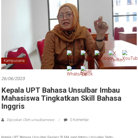
Kampusiana
26/06/2023
Kepala UPT Bahasa Unsulbar Imbau
Mahasiswa Tingkatkan Skill Bahasa
Inggris
Diposkan Oleh:unsulbarnews
0 Komentar
Kepala UPT Bahasa Unsulbar Fajriani SS MA saat ditemu Unsulbar, Sabtu
(17/6/2023)/Foto: Unsulbarnews/Marselino Geradus.