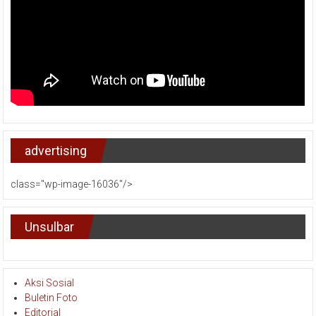
advertising
class="wp-image-16036"/>
Unsulbar
Aksi Sosial
Buletin Foto
Editorial
Event Kampus