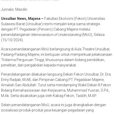
Jurnalis: Masdin
Unsulbar News, Majene –
Fakultas Ekonomi (Fekon) Universitas
Sulawesi Barat (Unsulbar) resmi menjalin kerja sama strategis
dengan PT. Pegadaian (Persero) Cabang Majene melalui
penandatanganan
Memorandum of Understanding
(MoU), Selasa
(15/10/2024).
Acara penandatanganan MoU berlangsung di Aula Theatre Unsulbar,
Padang-Padang Majene, ini bertujuan untuk memperkuat pelaksanaan
Tridarma Perguruan Tinggi, khususnya dalam bidang pendidikan,
penelitian, dan pengabdian kepada masyarakat.
Penandatanganan dilakukan langsung Dekan Fekon Unsulbar, Dr. Dra.
Enny Radjab, M.AB, dan Pimpinan Cabang PT. Pegadaian Majene,
Amaliah Sari Abdullah. Turut serta mendamping Wakil Dekan III Fekon
Bidang Kemahasiswaan dan Kerjasama, Muhammad Yusran, S.Pd.,
M.Ak. Serta disaksikan juga oleh Kabag Fekon, Tasbih, M.AP.
Selain penandatanganan MoU, acara ini juga dirangkaikan dengan
sosialisasi produk-produk jasa keuangan pegadaian yang