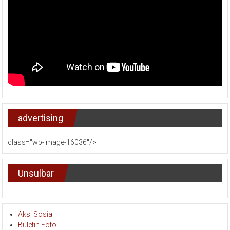
advertising
class="wp-image-16036"/>
Unsulbar
Aksi Sosial
Buletin Foto