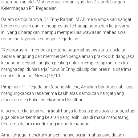
disampaikan oleh Muhammad Ikhsan Ilyas dari Divisi Hubungan
Kelembagaan PT. Pegadaian.
Dalam sambutannya, Dr. Enny Radjab, M.AB menyampaikan sangat
berterima kasih dan mengapresiasi terhadap acara dan kerja sama
ini, yang diharapkan mampu memperluas wawasan mahasiswa
mengenai layanan keuangan Pegadaian.
“Kolaborasi ini membuka peluang bagi mahasiswa untuk belajar
secara langsung dan memperoleh pengalaman praktik di bidang jasa
keuangan, sebuah langkah penting untuk mempersiapkan mereka
menghadapi dunia kerja,” turut Dr Enny, dikutip dari pres rilis diterima
redaksi Unsulbar News (15/10).
Pimpinan PT. Pegadaian Cabang Majene, Amaliah Sari Abdullah, juga
mengungkapkan rasa terima kasih atas sambutan hangat yang
diberikan oleh Fakultas Ekonomi Unsulbar.
Ia berharap kerjasama ini tidak hanya terbatas pada sosialisasi, tetapi
juga bisa berkembang ke arah yang lebih luas di masa mendatang,
terutama dalam mendukung inklusi keuangan.
Amaliah juga menekankan pentingnya peran mahasiswa dalam