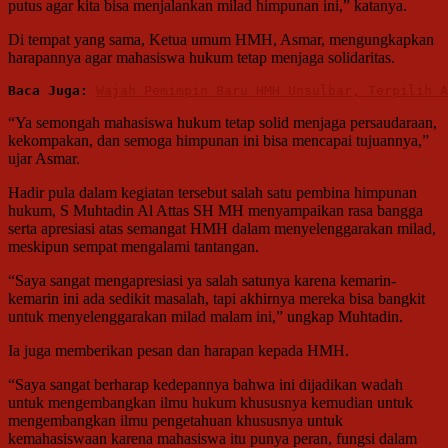
putus agar kita bisa menjalankan milad himpunan ini,” katanya.
Di tempat yang sama, Ketua umum HMH, Asmar, mengungkapkan
harapannya agar mahasiswa hukum tetap menjaga solidaritas.
Baca Juga:
Wajah Pemimpin Baru HMH Unsulbar, Terpilih 
“Ya semongah mahasiswa hukum tetap solid menjaga persaudaraan,
kekompakan, dan semoga himpunan ini bisa mencapai tujuannya,”
ujar Asmar.
Hadir pula dalam kegiatan tersebut salah satu pembina himpunan
hukum, S Muhtadin Al Attas SH MH menyampaikan rasa bangga
serta apresiasi atas semangat HMH dalam menyelenggarakan milad,
meskipun sempat mengalami tantangan.
“Saya sangat mengapresiasi ya salah satunya karena kemarin-
kemarin ini ada sedikit masalah, tapi akhirnya mereka bisa bangkit
untuk menyelenggarakan milad malam ini,” ungkap Muhtadin.
Ia juga memberikan pesan dan harapan kepada HMH.
“Saya sangat berharap kedepannya bahwa ini dijadikan wadah
untuk mengembangkan ilmu hukum khususnya kemudian untuk
mengembangkan ilmu pengetahuan khususnya untuk
kemahasiswaan karena mahasiswa itu punya peran, fungsi dalam