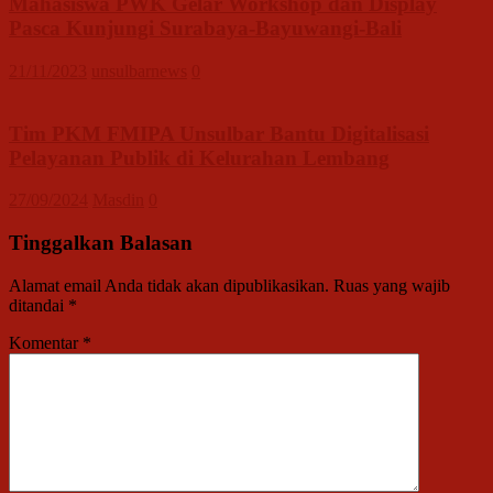
Mahasiswa PWK Gelar Workshop dan Display
Pasca Kunjungi Surabaya-Bayuwangi-Bali
21/11/2023
unsulbarnews
0
Tim PKM FMIPA Unsulbar Bantu Digitalisasi
Pelayanan Publik di Kelurahan Lembang
27/09/2024
Masdin
0
Tinggalkan Balasan
Alamat email Anda tidak akan dipublikasikan.
Ruas yang wajib
ditandai
*
Komentar
*