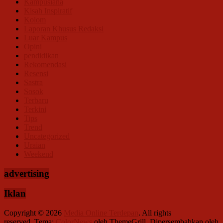
Kampusiana
Kisah Inspiratif
Kolom
Laporan Khusus Redaksi
Luar Kampus
Opini
pendidikan
Rekomendasi
Resensi
Sastra
Sosok
Terbaru
Terkini
Tips
Trend
Uncategorized
Uraian
Weekend
advertising
Iklan
Copyright © 2026
Media Online Terdepan
. All rights
reserved. Tema:
ColorNews
oleh ThemeGrill. Dipersembahkan oleh