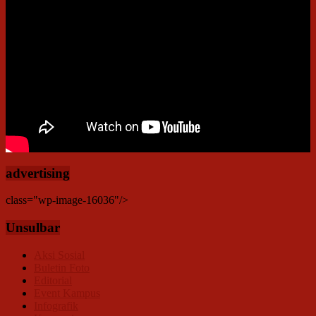
advertising
class="wp-image-16036"/>
Unsulbar
Aksi Sosial
Buletin Foto
Editorial
Event Kampus
Infografik