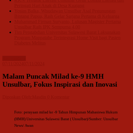
KKN Tematik Literasi Unsulbar Gelar Lomba Literasi dan
Peringati Hari Anak di Desa Kuajang
Yosias Balka, Wisudawan Unsulbar Asal Pegunungan
Bintang Papua, Raih Gelar Sarjana Pertama di Keluarga
Muhammad Firman Suryanto, Lulusan Magister Pertama
Unsulbar Raih IPK Sempurna 4,00
Tim Pengabdian Universitas Sulawesi Barat Laksanakan
Program Mappatabe Terintegrasi Home Visit bagi Pasien
Diabetes Melitus
Kampusiana
07/11/2024
07/11/2024
Malam Puncak Milad ke-9 HMH
Unsulbar, Fokus Inspirasi dan Inovasi
Diposkan Oleh:Masdin
0 Komentar
Foto: perayaan milad ke -9 Tahun Himpunan Mahasiswa Hukum
(HMH) Universitas Sulawesi Barat ( Unsulbar)/Sumber: Unsulbar
News/ Awan