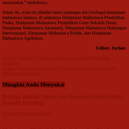
masyarakat,” tambahnya.
Selain itu, acara ini dihadiri tamu undangan dari berbagai himpunan
mahasiswa lainnya, di antaranya Himpunan Mahasiswa Pendidikan
Fisika, Himpunan Mahasiswa Pendidikan Guru Sekolah Dasar,
Himpunan Mahasiswa Akuntansi, Himpunan Mahasiswa Hubungan
Internasional, Himpunan Mahasiswa Politik, dan Himpunan
Mahasiswa Agribisnis.
Editor: Jurlian
Navigasi
Pansel Kantongi 3 Nama Pendaftar Calon Dekan Fisiphum
Unsulbar
pos
Rektor Unsulbar Tinjau Batas Wilayah Kampus, Ada Rencana
Pembangunan Pagar
Mungkin Anda Menyukai
Berikan Kuliah Umum, Ini Harapan Kejati Sulbar
Kepada Unsulbar
02/12/2019
unsulbarnews
0