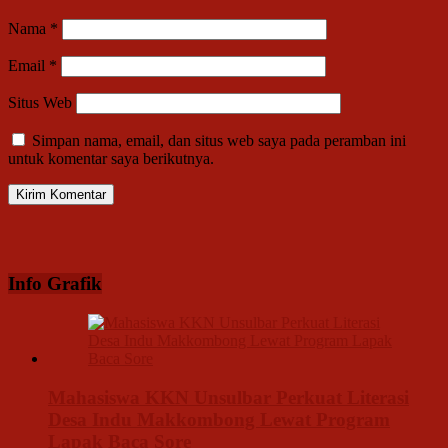
Nama
*
Email
*
Situs Web
Simpan nama, email, dan situs web saya pada peramban ini
untuk komentar saya berikutnya.
Info Grafik
Mahasiswa KKN Unsulbar Perkuat Literasi
Desa Indu Makkombong Lewat Program
Lapak Baca Sore