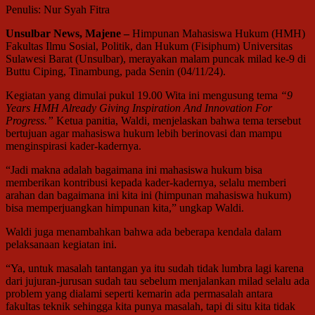
Penulis: Nur Syah Fitra
Unsulbar News, Majene –
Himpunan Mahasiswa Hukum (HMH)
Fakultas Ilmu Sosial, Politik, dan Hukum (Fisiphum) Universitas
Sulawesi Barat (Unsulbar), merayakan malam puncak milad ke-9 di
Buttu Ciping, Tinambung, pada Senin (04/11/24).
Kegiatan yang dimulai pukul 19.00 Wita ini mengusung tema
“9
Years HMH Already Giving Inspiration And Innovation For
Progress.”
Ketua panitia, Waldi, menjelaskan bahwa tema tersebut
bertujuan agar mahasiswa hukum lebih berinovasi dan mampu
menginspirasi kader-kadernya.
“Jadi makna adalah bagaimana ini mahasiswa hukum bisa
memberikan kontribusi kepada kader-kadernya, selalu memberi
arahan dan bagaimana ini kita ini (himpunan mahasiswa hukum)
bisa memperjuangkan himpunan kita,” ungkap Waldi.
Waldi juga menambahkan bahwa ada beberapa kendala dalam
pelaksanaan kegiatan ini.
“Ya, untuk masalah tantangan ya itu sudah tidak lumbra lagi karena
dari jujuran-jurusan sudah tau sebelum menjalankan milad selalu ada
problem yang dialami seperti kemarin ada permasalah antara
fakultas teknik sehingga kita punya masalah, tapi di situ kita tidak