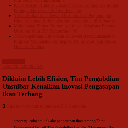
II di Sulbar Championship 1
KKN Tematik Literasi Unsulbar Gelar Lomba Literasi dan
Peringati Hari Anak di Desa Kuajang
Yosias Balka, Wisudawan Unsulbar Asal Pegunungan
Bintang Papua, Raih Gelar Sarjana Pertama di Keluarga
Muhammad Firman Suryanto, Lulusan Magister Pertama
Unsulbar Raih IPK Sempurna 4,00
Tim Pengabdian Universitas Sulawesi Barat Laksanakan
Program Mappatabe Terintegrasi Home Visit bagi Pasien
Diabetes Melitus
Kampusiana
28/08/2023
28/08/2023
Diklaim Lebih Efisien, Tim Pengabdian
Unsulbar Kenalkan Inovasi Pengasapan
Ikan Terbang
Diposkan Oleh:unsulbarnews
0 Komentar
proses uji coba praktek alat pengasapan ikan terbang/Foto:
Dokumentasi Pribadi/Tim Pengabdian Unsulbar/Muhammad Nur