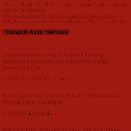
Navigasi
Himapol, Himahi, dan HMH Unsulbar Kompak Bersihkan Sampah
di Bukit Parang-parang
pos
Pengabdian Kolaborasi Dosen Unasman dan Unsulbar, Sasar
Kelompok Usaha Daur Ulang Limbah Tali Tambang Desa Karama
Mungkin Anda Menyukai
Transplantasi Karang di Pantai Cilallang:
Kolaborasi Unsulbar dan Komunitas untuk
Konservasi Laut
27/10/2025
Nurul Inzana Filail
0
Prodi Agribisnis Unsulbar Bekali 148 Mahasiswa
Praktik Kerja Lapangan
07/09/2024
Masdin
0
Rektor Lantik Sejumlah Pejabat dan Kukuhkan