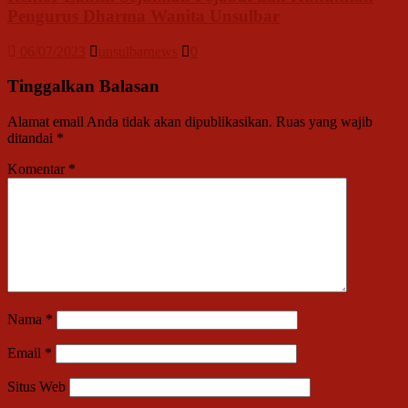
Pengurus Dharma Wanita Unsulbar
06/07/2023
unsulbarnews
0
Tinggalkan Balasan
Alamat email Anda tidak akan dipublikasikan.
Ruas yang wajib
ditandai
*
Komentar
*
Nama
*
Email
*
Situs Web