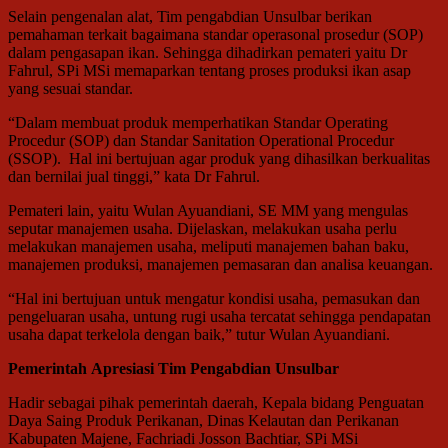
Selain pengenalan alat, Tim pengabdian Unsulbar berikan
pemahaman terkait bagaimana standar operasonal prosedur (SOP)
dalam pengasapan ikan. Sehingga dihadirkan pemateri yaitu Dr
Fahrul, SPi MSi memaparkan tentang proses produksi ikan asap
yang sesuai standar.
“Dalam membuat produk memperhatikan Standar Operating
Procedur (SOP) dan Standar Sanitation Operational Procedur
(SSOP). Hal ini bertujuan agar produk yang dihasilkan berkualitas
dan bernilai jual tinggi,” kata Dr Fahrul.
Pemateri lain, yaitu Wulan Ayuandiani, SE MM yang mengulas
seputar manajemen usaha. Dijelaskan, melakukan usaha perlu
melakukan manajemen usaha, meliputi manajemen bahan baku,
manajemen produksi, manajemen pemasaran dan analisa keuangan.
“Hal ini bertujuan untuk mengatur kondisi usaha, pemasukan dan
pengeluaran usaha, untung rugi usaha tercatat sehingga pendapatan
usaha dapat terkelola dengan baik,” tutur Wulan Ayuandiani.
Pemerintah
Apresiasi Tim Pengabdian Unsulbar
Hadir sebagai pihak pemerintah daerah, Kepala bidang Penguatan
Daya Saing Produk Perikanan, Dinas Kelautan dan Perikanan
Kabupaten Majene, Fachriadi Josson Bachtiar, SPi MSi