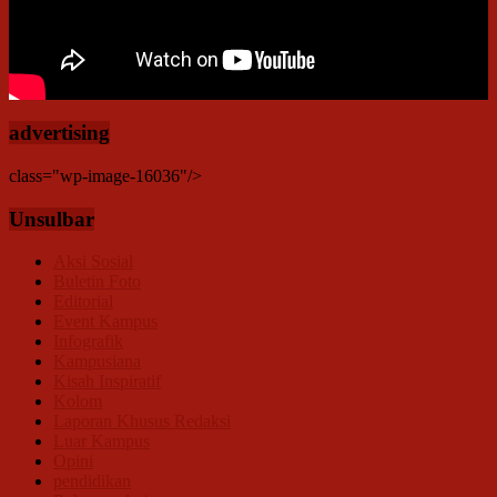
advertising
class="wp-image-16036"/>
Unsulbar
Aksi Sosial
Buletin Foto
Editorial
Event Kampus
Infografik
Kampusiana
Kisah Inspiratif
Kolom
Laporan Khusus Redaksi
Luar Kampus
Opini
pendidikan