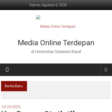
Lompat
Kamis, Agustus 6, 2026
ke
konten
Media Online Terdepan
di Universitas Sulawesi Barat
Berita Baru:
KKN Tematik Literasi Unsulbar Gelar Lomba
Literasi dan Peringati Hari Anak di Desa
Kuajang
10/10/2025