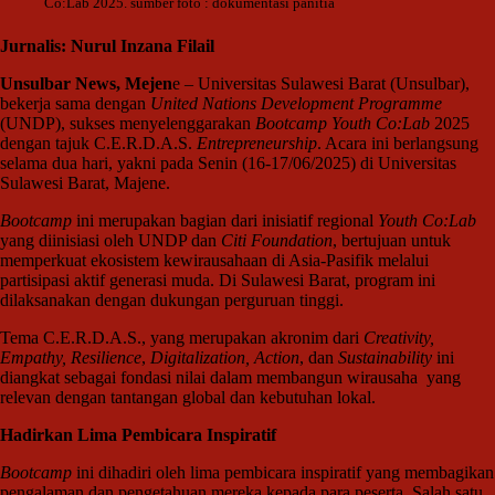
Co:Lab 2025. sumber foto : dokumentasi panitia
Jurnalis: Nurul Inzana Filail
Unsulbar News, Mejen
e – Universitas Sulawesi Barat (Unsulbar),
bekerja sama dengan
United Nations Development Programme
(UNDP), sukses menyelenggarakan
Bootcamp Youth Co:Lab
2025
dengan tajuk C.E.R.D.A.S.
Entrepreneurship
. Acara ini berlangsung
selama dua hari, yakni pada Senin (16-17/06/2025) di Universitas
Sulawesi Barat, Majene.
Bootcamp
ini merupakan bagian dari inisiatif regional
Youth Co:Lab
yang diinisiasi oleh UNDP dan
Citi Foundation
, bertujuan untuk
memperkuat ekosistem kewirausahaan di Asia-Pasifik melalui
partisipasi aktif generasi muda. Di Sulawesi Barat, program ini
dilaksanakan dengan dukungan perguruan tinggi.
Tema C.E.R.D.A.S., yang merupakan akronim dari
Creativity,
Empathy, Resilience
,
Digitalization, Action
, dan
Sustainability
ini
diangkat sebagai fondasi nilai dalam membangun wirausaha yang
relevan dengan tantangan global dan kebutuhan lokal.
Hadirkan Lima Pembicara Inspiratif
Bootcamp
ini dihadiri oleh lima pembicara inspiratif yang membagikan
pengalaman dan pengetahuan mereka kepada para peserta. Salah satu