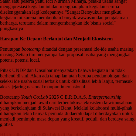
Salah satu peserta yaitu Icci Nurmah Miharja, pelaku usaha sangat
mengapresiasi kegiatan ini dan mengharapkan kegiatan serupa
diselenggarakan lagi kedepannya “Sangat Bersyukur mengikuti
kegiatan ini karena memberikan banyak wawasan dan pengalaman
berharga, terutama dalam mengembangkan ide bisnis social”
pungkasnya
Harapan Ke Depan: Berlanjut dan Menjadi Ekosistem
Penutupan
bootcamp
ditandai dengan presentasi ide-ide usaha masing
masing. Setiap tim menyampaikan proposal usaha yang mengangkat
potensi potensi local.
Pihak UNDP dan Unsulbar menyatakan bahwa kegiatan ini tidak
berhenti di sini. Akan ada tahap lanjutan berupa pendampingan dan
seleksi ide usaha sosial terbaik untuk difasilitasi lebih lanjut, termasuk
akses jejaring nasional maupun internasional.
Bootcamp
Youth Co:Lab
2025 C.E.R.D.A.S.
Entrepreneurship
diharapkan menjadi awal dari terbentuknya ekosistem kewirausahaan
yang berkelanjutan di Sulawesi Barat. Melalui kolaborasi multi-pihak,
diharapkan lebih banyak pemuda di daerah dapat diberdayakan untuk
menjadi pemimpin masa depan yang kreatif, peduli, dan berdaya saing
global.
Navigasi
HI Unsulbar Lepas 1000 Tukik di Pantai Mampie: Langkah Kecil