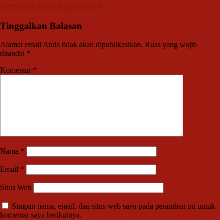
15/05/2025
Nurul Inzana Filail
0
Tinggalkan Balasan
Alamat email Anda tidak akan dipublikasikan.
Ruas yang wajib
ditandai
*
Komentar
*
Nama
*
Email
*
Situs Web
Simpan nama, email, dan situs web saya pada peramban ini untuk
komentar saya berikutnya.