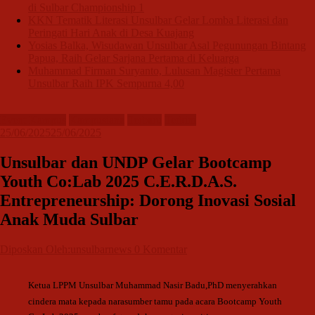
di Sulbar Championship 1
KKN Tematik Literasi Unsulbar Gelar Lomba Literasi dan
Peringati Hari Anak di Desa Kuajang
Yosias Balka, Wisudawan Unsulbar Asal Pegunungan Bintang
Papua, Raih Gelar Sarjana Pertama di Keluarga
Muhammad Firman Suryanto, Lulusan Magister Pertama
Unsulbar Raih IPK Sempurna 4,00
Event Kampus
Kampusiana
Terbaru
Terkini
25/06/2025
25/06/2025
Unsulbar dan UNDP Gelar Bootcamp
Youth Co:Lab 2025 C.E.R.D.A.S.
Entrepreneurship: Dorong Inovasi Sosial
Anak Muda Sulbar
Diposkan Oleh:unsulbarnews
0 Komentar
Ketua LPPM Unsulbar Muhammad Nasir Badu,PhD menyerahkan
cindera mata kepada narasumber tamu pada acara Bootcamp Youth