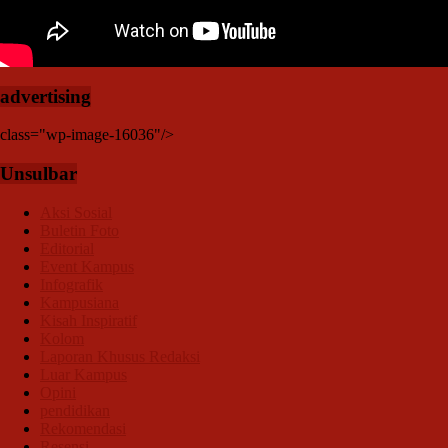
advertising
class="wp-image-16036"/>
Unsulbar
Aksi Sosial
Buletin Foto
Editorial
Event Kampus
Infografik
Kampusiana
Kisah Inspiratif
Kolom
Laporan Khusus Redaksi
Luar Kampus
Opini
pendidikan
Rekomendasi
Resensi