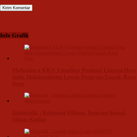
Info Grafik
Mahasiswa KKN Unsulbar Perkuat Literasi Desa
Indu Makkombong Lewat Program Lapak Baca
Sore
Infografik : Referensi Pilihan Jurusan Sesuai
Minat Kalian