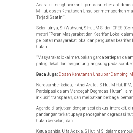
Acara ini menghadirkan tiga narasumber ahli di bi
M Hut, dosen Kehutanan Unsulbar memaparkan mater
Terjadi Saat Ini”.
Selanjutnya, Sri Wahyuni, S Hut, M Si dari CFES 
materi “Peran Masyarakat dan Kearifan Lokal dal
pelibatan masyarakat lokal dan penguatan kearifan 
hutan.
“Masyarakat lokal merupakan garda terdepan dalam
paling dekat dan bergantung langsung pada sumber d
Baca Juga:
Dosen Kehutanan Unsulbar Dampingi M
Narasumber ketiga, Ir Andi Arafat, S Hut, M Hut, I
Partisipasi dalam Mencegah Degradasi Hutan”. Ia me
inklusif, transparan, dan melibatkan berbagai pema
Agenda dilanjutkan dengan sesi diskusi interaktif,
pandangan terkait upaya pencegahan degradasi hut
hutan berkelanjutan.
Ketua panitia, Ulfa Adzkia, S Hut, M Si dalam pemb