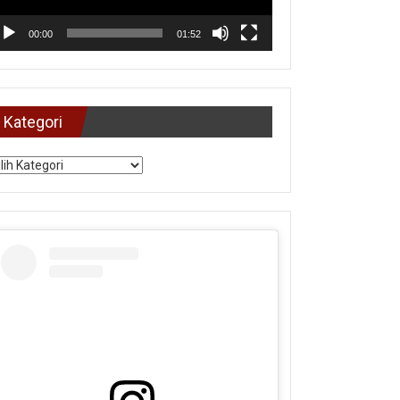
00:00
01:52
Kategori
tegori