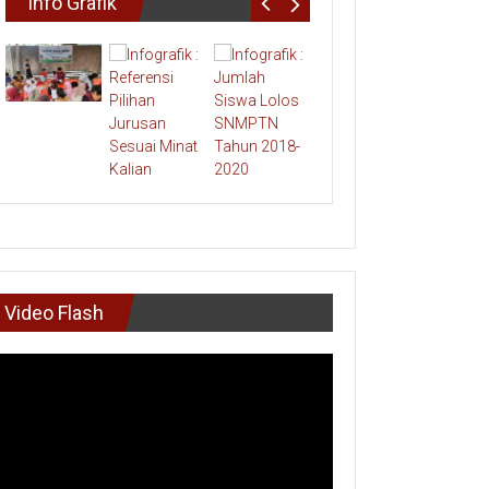
Info Grafik
Video Flash
mutar
deo