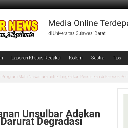
Media Online Terdep
di Universitas Sulawesi Barat
an
Laporan Khusus Redaksi
Kolom
Sastra
Tips
abet 6 Emas dan Juara Umum II di Sulbar Championship 1
anan Unsulbar Adakan
 Darurat Degradasi