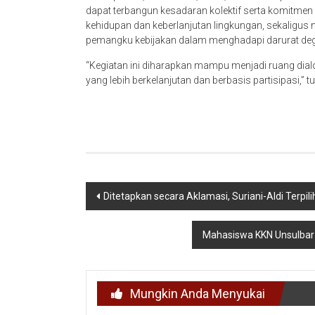
dapat terbangun kesadaran kolektif serta komitm
kehidupan dan keberlanjutan lingkungan, sekaligus
pemangku kebijakan dalam menghadapi darurat deg
“Kegiatan ini diharapkan mampu menjadi ruang dial
yang lebih berkelanjutan dan berbasis partisipasi,” t
Navigasi
Ditetapkan secara Aklamasi, Suriani-Aldi Terpi
pos
Mahasiswa KKN Unsulba
Mungkin Anda Menyukai