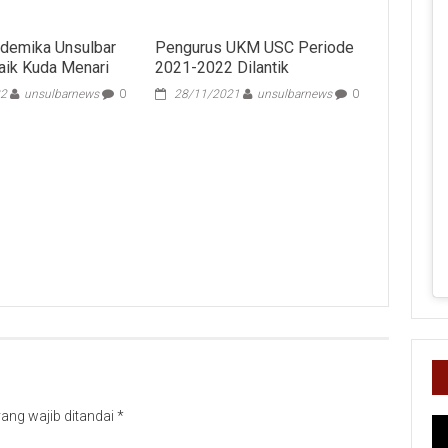
ademika Unsulbar
Pengurus UKM USC Periode
aik Kuda Menari
2021-2022 Dilantik
22
unsulbarnews
0
28/11/2021
unsulbarnews
0
ang wajib ditandai
*
Pe
Vi