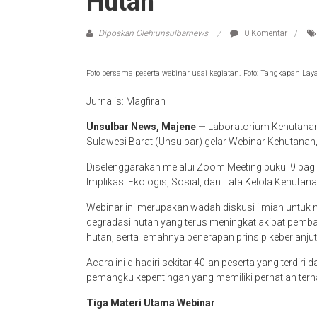
Hutan
Diposkan Oleh:unsulbarnews
0 Komentar
Foto bersama peserta webinar usai kegiatan. Foto: Tangkapan Lay
Jurnalis: Magfirah
Unsulbar News, Majene —
Laboratorium Kehutanan,
Sulawesi Barat (Unsulbar) gelar Webinar Kehutanan
Diselenggarakan melalui Zoom Meeting pukul 9 pagi,
Implikasi Ekologis, Sosial, dan Tata Kelola Kehutana
Webinar ini merupakan wadah diskusi ilmiah untu
degradasi hutan yang terus meningkat akibat pembal
hutan, serta lemahnya penerapan prinsip keberlan
Acara ini dihadiri sekitar 40-an peserta yang terdiri
pemangku kepentingan yang memiliki perhatian terh
Tiga Materi Utama Webinar