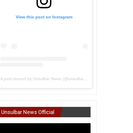
View this post on Instagram
A post shared by Unsulbar News (@unsulbarnews)
Unsulbar News Official
mutar
deo