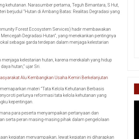
dang kehutanan. Narasumber pertama, Teguh Bimantara, S Hut,
i berjudul “Hutan di Ambang Batas: Realitas Degradasi yang
(Community Forest Ecosystem Services) hadir membawakan
am Mencegah Degradasi Hutan”, yang menekankan pentingnya
lokal sebagai garda terdepan dalam menjaga kelestarian
 menjaga kelestarian hutan, karena merekalah yang hidup
aya hutan,” ujar Sri.
asyarakat Alu Kembangkan Usaha Kemiri Berkelanjutan
PM, memaparkan materi “Tata Kelola Kehutanan Berbasis
nyoroti perlunya reformasi tata kelola kehutanan yang
ngku kepentingan.
Pe
Vi
 di mana para peserta menyampaikan pertanyaan dan
an serta peran masing-masing pihak dalam pengelolaan
ukaan kegiatan menyampaikan, lewat kegiatan ini diharapkan