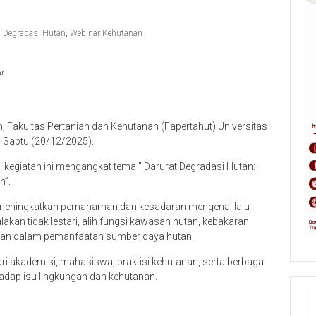
Degradasi Hutan
,
Webinar Kehutanan
ar
 Fakultas Pertanian dan Kehutanan (Fapertahut) Universitas
, Sabtu (20/12/2025).
 kegiatan ini mengangkat tema ” Darurat Degradasi Hutan:
n”.
k meningkatkan pemahaman dan kesadaran mengenai laju
akan tidak lestari, alih fungsi kawasan hutan, kebakaran
jutan dalam pemanfaatan sumber daya hutan.
 dari akademisi, mahasiswa, praktisi kehutanan, serta berbagai
adap isu lingkungan dan kehutanan.