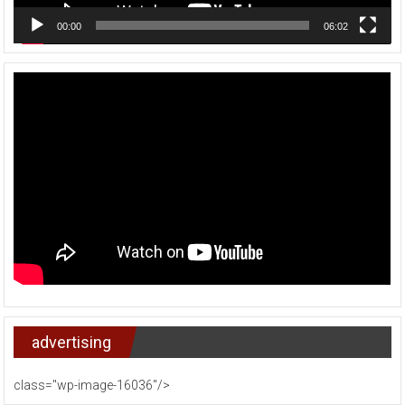
00:00
06:02
advertising
class="wp-image-16036"/>