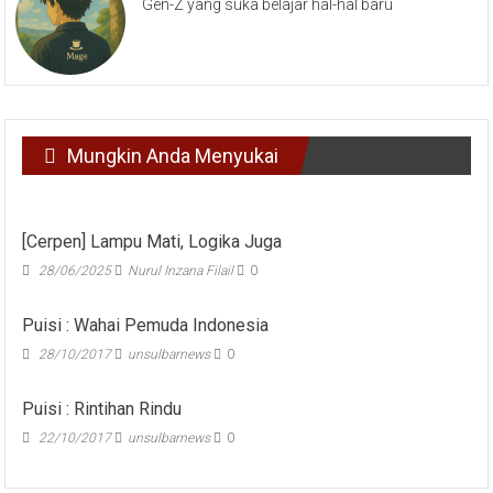
Gen-Z yang suka belajar hal-hal baru
Mungkin Anda Menyukai
[Cerpen] Lampu Mati, Logika Juga
28/06/2025
Nurul Inzana Filail
0
Puisi : Wahai Pemuda Indonesia
28/10/2017
unsulbarnews
0
Puisi : Rintihan Rindu
22/10/2017
unsulbarnews
0