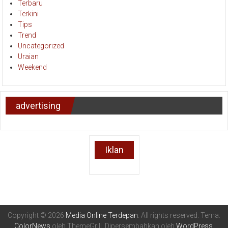
Terbaru
Terkini
Tips
Trend
Uncategorized
Uraian
Weekend
advertising
Iklan
Copyright © 2026
Media Online Terdepan
. All rights reserved. Tema:
ColorNews
oleh ThemeGrill. Dipersembahkan oleh
WordPress
.