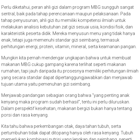
Perlu diketahui, peran ahli gizi dalam program MBG sungguh sangat
sentral, baik pada tahap perencanaan maupun pelaksanaan. Pada
tahap penyusunan, ahli gizi itu memiliki kompetensi ilmiah untuk
melakukan analisis kebutuhan zat gizi sesuai usia, kondisi fisik, dan
karakteristik peserta didik. Mereka menyusun menu yang tidak hanya
enak, tetapi juga memenuhi standar gizi seimbang, termasuk
perhitungan energi, protein, vitamin, mineral, serta keamanan pangan.
Mungkin kita pernah mendengar ungkapan bahwa untuk membuat
makanan MBG cukup gampang karena terlihat seperti makanan
rumahan, tapi jauh daripada itu prosesnya memiliki perhitungan ilmiah
yang secara standar dapat dipertanggungjawabkan dan menjawab
tujuan utama yaitu pemenuhan gizi seimbang.
Menjawab pandangan sebagian orang bahwa “yang penting anak
kenyang maka program sudah berhasil”, tentu ini perlu diluruskan.
Dalam perspektif kesehatan, makanan bergizi bukan hanya tentang
porsi dan rasa kenyang.
Kita tahu bahwa perkembangan otak, daya tahan tubuh, serta
pertumbuhan tidak dapat ditopang hanya oleh rasa kenyang. Tubuh
memerlukan kombinasi nutrisi yang lengkap dan seimbang, seperti