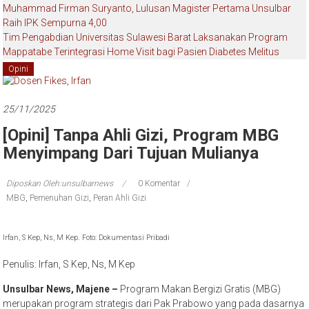
Muhammad Firman Suryanto, Lulusan Magister Pertama Unsulbar
Raih IPK Sempurna 4,00
Tim Pengabdian Universitas Sulawesi Barat Laksanakan Program
Mappatabe Terintegrasi Home Visit bagi Pasien Diabetes Melitus
Opini
25/11/2025
[Opini] Tanpa Ahli Gizi, Program MBG
Menyimpang Dari Tujuan Mulianya
Diposkan Oleh:unsulbarnews
0 Komentar
MBG
,
Pemenuhan Gizi
,
Peran Ahli Gizi
Irfan, S Kep, Ns, M Kep. Foto: Dokumentasi Pribadi
Penulis: Irfan, S Kep, Ns, M Kep
Unsulbar News, Majene –
Program Makan Bergizi Gratis (MBG)
merupakan program strategis dari Pak Prabowo yang pada dasarnya