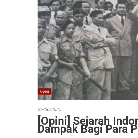
Opini
26/06/2025
[Opini] Sejarah Indo
Dampak Bagi Para P