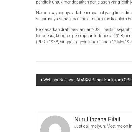
pendidik untuk mendapatkan penjelasan yang lebih j
Namun sayangnya ada beberapa hal yang tidak dima
seharusnya sangat penting dimasukkan kedalam bu
Berdasarkan draft per-Januari 2025, berikut sejarah
Indonesia, kongres perempuan Indonesia 1928, pem
(PRRI) 1958, hingga tragedi Trisakti pada 12 Mei 199
Navigasi
Webinar Nasional ADAKSI Bahas Kurikulum OBE B
pos
Nurul Inzana Filail
Just call me Iyun. Meet me on 