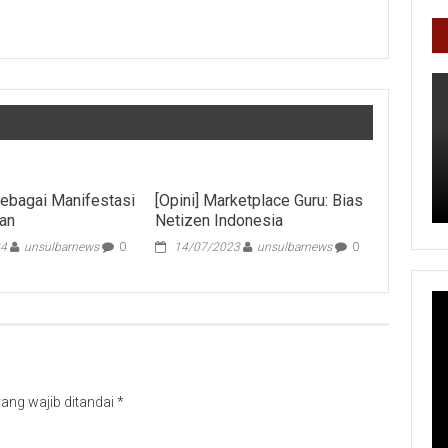
Sebagai Manifestasi
[Opini] Marketplace Guru: Bias
an
Netizen Indonesia
24
unsulbarnews
0
14/07/2023
unsulbarnews
0
ang wajib ditandai
*