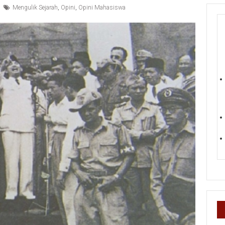
Mengulik Sejarah
,
Opini
,
Opini Mahasiswa