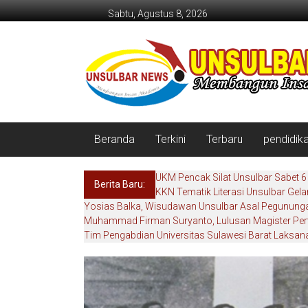
Lompat
Sabtu, Agustus 8, 2026
ke
konten
Beranda
Terkini
Terbaru
pendidik
UKM Pencak Silat Unsulbar Sabet 
Berita Baru:
KKN Tematik Literasi Unsulbar Gela
Yosias Balka, Wisudawan Unsulbar Asal Pegunungan
Muhammad Firman Suryanto, Lulusan Magister Per
Tim Pengabdian Universitas Sulawesi Barat Laksana