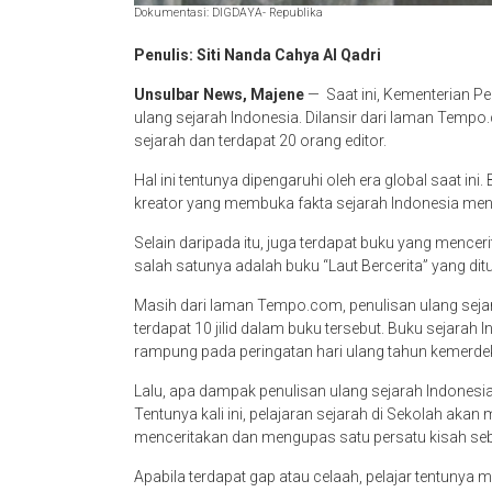
Dokumentasi: DIGDAYA- Republika
Penulis: Siti Nanda Cahya Al Qadri
Unsulbar News, Majene
— Saat ini, Kementerian 
ulang sejarah Indonesia. Dilansir dari laman Tempo
sejarah dan terdapat 20 orang editor.
Hal ini tentunya dipengaruhi oleh era global saat ini.
kreator yang membuka fakta sejarah Indonesia menj
Selain daripada itu, juga terdapat buku yang mence
salah satunya adalah buku “Laut Bercerita” yang ditul
Masih dari laman Tempo.com, penulisan ulang seja
terdapat 10 jilid dalam buku tersebut. Buku sejarah In
rampung pada peringatan hari ulang tahun kemerde
Lalu, apa dampak penulisan ulang sejarah Indonesia 
Tentunya kali ini, pelajaran sejarah di Sekolah aka
menceritakan dan mengupas satu persatu kisah sebe
Apabila terdapat gap atau celaah, pelajar tentunya 