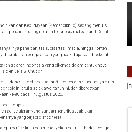
Pendidikan dan Kebudayaan (Kemendikbud) sedang menulis
.com penulisan ulang sejarah Indonesia melibatkan 113 ahli
 Banyaknya penelitian, tesis, disertasi, media, hingga konten
adi tambahan pengetahuan yang tidak diajarkan di sekolah.
ritakan sejarah Indonesia yang dikemas dalam bentuk novel,
is oleh Leila S. Chudori.
rah Indonesia telah mencapai 70 persen dan rencananya akan
Ka
donesia ini ditulis sejak awal tahun ini, dan ditargetkan
kaan ke-80 pada 17 Agustus 2025.
bagi pelajar?
n menjadi pelajaran yang sangat menarik, sebab akan
narnya yang terjadi di Indonesia.
mampu berfikir kritis dan menanyakan hal ini terhadap tenaga