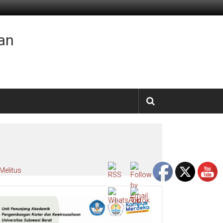
an
Melitus