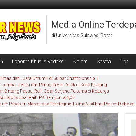
Media Online Terdep
di Universitas Sulawesi Barat
an
Laporan Khusus Redaksi
Kolom
Sastra
Tips
6 Emas dan Juara Umum II di Sulbar Championship 1
r Lomba Literasi dan Peringati Hari Anak di Desa Kuajang
 Bintang Papua, Raih Gelar Sarjana Pertama di Keluarga
tama Unsulbar Raih IPK Sempurna 4,00
kan Program Mappatabe Terintegrasi Home Visit bagi Pasien Diabetes 