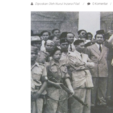
Diposkan Oleh:Nurul Inzana Filail
0 Komentar